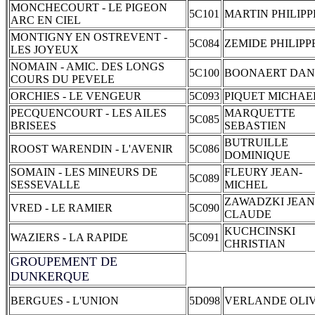
MONCHECOURT - LE PIGEON
5C101
MARTIN PHILIPP
ARC EN CIEL
MONTIGNY EN OSTREVENT -
5C084
ZEMIDE PHILIPP
LES JOYEUX
NOMAIN - AMIC. DES LONGS
5C100
BOONAERT DAN
COURS DU PEVELE
ORCHIES - LE VENGEUR
5C093
PIQUET MICHAE
PECQUENCOURT - LES AILES
MARQUETTE
5C085
BRISEES
SEBASTIEN
BUTRUILLE
ROOST WARENDIN - L'AVENIR
5C086
DOMINIQUE
SOMAIN - LES MINEURS DE
FLEURY JEAN-
5C089
SESSEVALLE
MICHEL
ZAWADZKI JEAN
VRED - LE RAMIER
5C090
CLAUDE
KUCHCINSKI
WAZIERS - LA RAPIDE
5C091
CHRISTIAN
GROUPEMENT DE
DUNKERQUE
BERGUES - L'UNION
5D098
VERLANDE OLIV