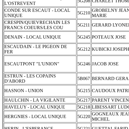
5G208
CHARLET THOM
L'OSTREVENT
CONDE SUR ESCAUT - LOCAL
GROBELNY JEAN
5G210
UNIQUE
MARIE
CRESPIN/QUIEVRECHAIN LES
5G211
GERARD LYONE
FRANCS COEURS/LES COU
DENAIN - LOCAL UNIQUE
5G245
POTEAUX JOSE
ESCAUDAIN - LE PIGEON DE
5G212
KUBICKI JOSEP
FER
ESCAUTPONT "L'UNION"
5G246
JACOB JOSE
ESTRUN - LES COPAINS
5B067
BERNARD GER
D'ABORD
HASNON - UNION
5G215
CAUDOUX PATR
HAULCHIN - LA VIGILANTE
5G217
PARENT VINCE
HAVELUY - LOCAL UNIQUE
5G218
LIBESSART LUD
GOGNEAUX JEA
HERGNIES - LOCAL UNIQUE
5G220
MICHEL
HERIN - L'ESPERANCE
5G221
GUETTAL FARID