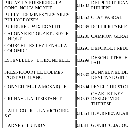
BRUAY LA BUISSIERE - LA
DELPIERRE JEAN
6B282
CONC. NOUV. MONDE
PHILIPPE
BULLY LES MINES "LES AILES
6B362
CLAY PASCAL
BULLYGEOISES"
BURBURE - PAIX EGALITE
6B285
BOLLIER FABRI
CALONNE RICOUART - SIEGE
6B286
CAMPION GERA
UNIQUE
COURCELLES LEZ LENS - LA
6B291
DEFORGE FRED
COLOMBE
DESCHUTTER JE
ESTEVELLES - L'HIRONDELLE
6B299
PAUL
FRESNICOURT LE DOLMEN -
BONNEL NEE DI
6B330
L'OISEAU BLANC
DEVIENNE GINE
GONNEHEM - LA MOSAIQUE
6B304
PENEL CHRISTO
CHARLET NEE
GRENAY - LA RESISTANCE
6B307
DESLOOVER
THERESE
HAILLICOURT - LA VICTOIRE-
6B363
HOURRIEZ ALAI
S.C.
HARNES - L'UNION
6B311
GONIDEC JACQ