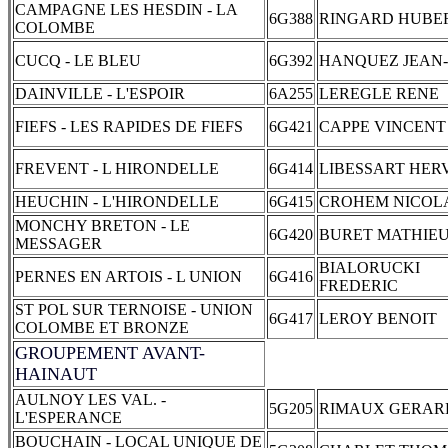
CAMPAGNE LES HESDIN - LA
6G388
RINGARD HUBE
COLOMBE
CUCQ - LE BLEU
6G392
HANQUEZ JEAN
DAINVILLE - L'ESPOIR
6A255
LEREGLE RENE
FIEFS - LES RAPIDES DE FIEFS
6G421
CAPPE VINCENT
FREVENT - L HIRONDELLE
6G414
LIBESSART HER
HEUCHIN - L'HIRONDELLE
6G415
CROHEM NICOL
MONCHY BRETON - LE
6G420
BURET MATHIE
MESSAGER
BIALORUCKI
PERNES EN ARTOIS - L UNION
6G416
FREDERIC
ST POL SUR TERNOISE - UNION
6G417
LEROY BENOIT
COLOMBE ET BRONZE
GROUPEMENT AVANT-
HAINAUT
AULNOY LES VAL. -
5G205
RIMAUX GERAR
L'ESPERANCE
BOUCHAIN - LOCAL UNIQUE DE