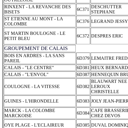
RINXENT - LA REVANCHE DES
DESCHUTTER
6C371
BISETS
STEPHANE
ST ETIENNE AU MONT - LA
6C376
LEGRAND JESSY
COLOMBE
ST MARTIN BOULOGNE - LE
6C372
DESPRES ERIC
PETIT BLEU
GROUPEMENT DE CALAIS
BOIS EN ARDRES - LA SANS
6D379
LEMAITRE FRED
PAREIL
CALAIS - "LE CENTRE"
6D381
HEUX BERNARD
CALAIS - "L'ENVOL"
6D387
HENNEQUIN BR
BLAUWART NEE
COULOGNE - LA VITESSE
6D382
LEROUX
CHRISTELLE
GUINES - L'HIRONDELLE
6D383
JOLY JEAN-PIER
MARCK - LA COLOMBE
CAFE BRASSERI
6D384
MARCKOISE
CHEZ DEVOS
OYE PLAGE - L'ECLAIREUR
6D385
DUVAL DOMINI