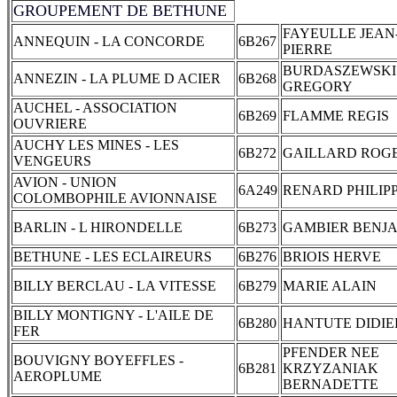
GROUPEMENT DE BETHUNE
FAYEULLE JEAN
ANNEQUIN - LA CONCORDE
6B267
PIERRE
BURDASZEWSKI
ANNEZIN - LA PLUME D ACIER
6B268
GREGORY
AUCHEL - ASSOCIATION
6B269
FLAMME REGIS
OUVRIERE
AUCHY LES MINES - LES
6B272
GAILLARD ROG
VENGEURS
AVION - UNION
6A249
RENARD PHILIP
COLOMBOPHILE AVIONNAISE
BARLIN - L HIRONDELLE
6B273
GAMBIER BENJ
BETHUNE - LES ECLAIREURS
6B276
BRIOIS HERVE
BILLY BERCLAU - LA VITESSE
6B279
MARIE ALAIN
BILLY MONTIGNY - L'AILE DE
6B280
HANTUTE DIDIE
FER
PFENDER NEE
BOUVIGNY BOYEFFLES -
6B281
KRZYZANIAK
AEROPLUME
BERNADETTE