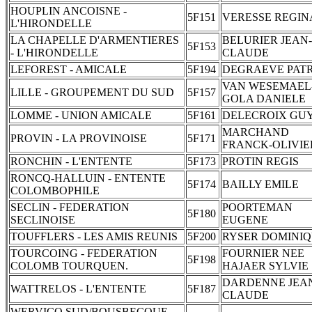
HOUPLIN ANCOISNE -
5F151
VERESSE REGI
L'HIRONDELLE
LA CHAPELLE D'ARMENTIERES
BELURIER JEAN-
5F153
- L'HIRONDELLE
CLAUDE
LEFOREST - AMICALE
5F194
DEGRAEVE PAT
VAN WESEMAEL
LILLE - GROUPEMENT DU SUD
5F157
GOLA DANIELE
LOMME - UNION AMICALE
5F161
DELECROIX GU
MARCHAND
PROVIN - LA PROVINOISE
5F171
FRANCK-OLIVIE
RONCHIN - L'ENTENTE
5F173
PROTIN REGIS
RONCQ-HALLUIN - ENTENTE
5F174
BAILLY EMILE
COLOMBOPHILE
SECLIN - FEDERATION
POORTEMAN
5F180
SECLINOISE
EUGENE
TOUFFLERS - LES AMIS REUNIS
5F200
RYSER DOMINI
TOURCOING - FEDERATION
FOURNIER NEE
5F198
COLOMB TOURQUEN.
HAJAER SYLVIE
DARDENNE JEA
WATTRELOS - L'ENTENTE
5F187
CLAUDE
WERVICQ SUD/BOUSBECQUE -