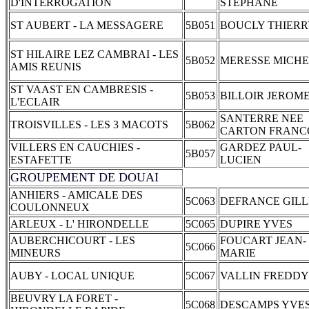
D'INTERROGATION
STEPHANE
ST AUBERT - LA MESSAGERE
5B051
BOUCLY THIER
ST HILAIRE LEZ CAMBRAI - LES
5B052
MERESSE MICH
AMIS REUNIS
ST VAAST EN CAMBRESIS -
5B053
BILLOIR JEROM
L'ECLAIR
SANTERRE NEE
TROISVILLES - LES 3 MACOTS
5B062
CARTON FRANC
VILLERS EN CAUCHIES -
GARDEZ PAUL-
5B057
ESTAFETTE
LUCIEN
GROUPEMENT DE DOUAI
ANHIERS - AMICALE DES
5C063
DEFRANCE GILL
COULONNEUX
ARLEUX - L' HIRONDELLE
5C065
DUPIRE YVES
AUBERCHICOURT - LES
FOUCART JEAN-
5C066
MINEURS
MARIE
AUBY - LOCAL UNIQUE
5C067
VALLIN FREDDY
BEUVRY LA FORET -
5C068
DESCAMPS YVE