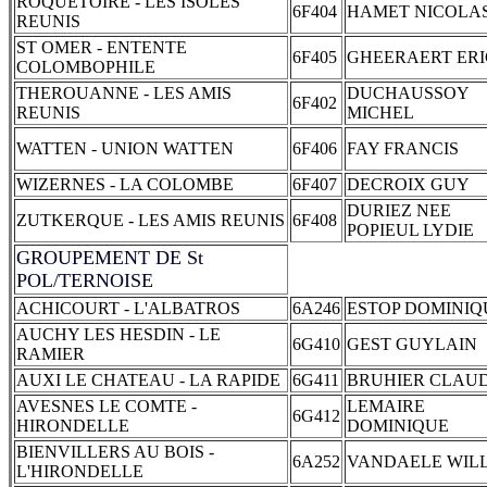
ROQUETOIRE - LES ISOLES
6F404
HAMET NICOLA
REUNIS
ST OMER - ENTENTE
6F405
GHEERAERT ERI
COLOMBOPHILE
THEROUANNE - LES AMIS
DUCHAUSSOY
6F402
REUNIS
MICHEL
WATTEN - UNION WATTEN
6F406
FAY FRANCIS
WIZERNES - LA COLOMBE
6F407
DECROIX GUY
DURIEZ NEE
ZUTKERQUE - LES AMIS REUNIS
6F408
POPIEUL LYDIE
GROUPEMENT DE St
POL/TERNOISE
ACHICOURT - L'ALBATROS
6A246
ESTOP DOMINIQ
AUCHY LES HESDIN - LE
6G410
GEST GUYLAIN
RAMIER
AUXI LE CHATEAU - LA RAPIDE
6G411
BRUHIER CLAU
AVESNES LE COMTE -
LEMAIRE
6G412
HIRONDELLE
DOMINIQUE
BIENVILLERS AU BOIS -
6A252
VANDAELE WIL
L'HIRONDELLE