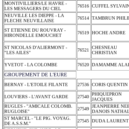
MONTIVILLIERS/LE HAVRE -
76516
CUFFEL SYLVAI
LES MESSAGERS DU CIEL
NEUVILLE LES DIEPPE - LA
76514
TAMBRUN PHILI
FLECHE NEUVILLAISE
ST ETIENNE DU ROUVRAY -
76519
HOCHE ANDRE
HIRONDELLE EMOUCHET
ST NICOLAS D'ALIERMONT -
CHESNEAU
76521
"LES AILES"
CHRISTIAN
YVETOT - LA COLOMBE
76520
DAMAMME ALA
GROUPEMENT DE L'EURE
BERNAY - L'ETOILE FILANTE
27536
CORIS QUENTIN
PHIQUEPRON
LOUVIERS - L'AVANT GARDE
27540
JACQUES
RUGLES - "AMICALE COLOMB.
JEANPIERRE NE
27549
RUGLOISE"
DANOIS NATHAL
ST MARCEL - "LE PIG. VOYAG.
27545
DUDA LAURENT
DE A.S.S.M."