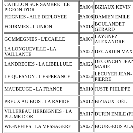
CATILLON SUR SAMBRE - LE
5A004
BIZIAUX KEVIN
PIGEON D'OR
FEIGNIES - AILE DEPLOYEE
5A006
DAMIEN EMILE
BOULANDET
FOURMIES - L'UNION
5A018
GERARD
LAYGNEZ
GOMMEGNIES - L'ECAILLE
5A007
ALEXANDRE
LA LONGUEVILLE - LA
5A022
DEGARDIN MAX
VAILLANTE
DECONCHY JEA
LANDRECIES - LA LIBELLULE
5A023
MARIE
LECUYER JEAN-
LE QUESNOY - L'ESPERANCE
5A024
PIERRE
MAUBEUGE - LA FRANCE
5A010
JUSTE PHILIPPE
PREUX AU BOIS - LA RAPIDE
5A012
BIZIAUX JOËL
VILLEREAU HERBIGNIES - LA
5A017
DURIN EMILE (FI
PLUME D'OR
WIGNEHIES - LA MESSAGERE
5A027
BOURGEOIS ALA