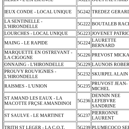
IEUX CONDE - LOCAL UNIQUE
5G242
TREDEZ GERAR
LA SENTINELLE -
5G222
BOUTALEB RAC
L'HIRONDELLE
LOURCHES - LOCAL UNIQUE
5G223
JOVENET PATRI
LAURETTE
MAING - LE RAPIDE
5G224
BERNARD
MARQUETTE EN OSTREVANT -
5G226
PREVOST MICK
LA CIGOGNE
ONNAING - L'HIRONDELLE
5G229
LAUNOIS ROBE
PROUVY ROUVIGNIES -
5G232
SKURPEL ALAIN
L'HIRONDELLE
PRUVOST JEAN-
RAISMES - L'UNION
5G235
MICHEL
DENNIN NEE
ST AMAND LES EAUX - LA
5G236
LEFEBVRE
MACOTTE FRÇSE AMANDINOI
SANDRINE
PIERRONNE
ST SAULVE - LE MARTINET
5G237
LAURENT
TRITH ST LEGER - LA C.O.T.
5G239
PLUMECOCQ SE