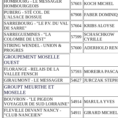
HOMBOURG - LE MESSAGER
57603
KOCH MICHEL
HOMBOURGEOIS
PUBERG - STÉ COL. DE
67908
FABER DOMINI
L'ALSACE BOSSUE
SARREBOURG - "LE P.V. DU VAL
57604
KRIBS ALOYSE
DE SARRE"
SARREGUEMINES - "LA
SCHASCHKOW
57599
COLOMBE DE L'EST"
CYRILLE
STIRING WENDEL - UNION &
57600
ADERHOLD REN
PROGRES
GROUPEMENT MOSELLE
OUEST
FLORANGE - RELAIS DE LA
57593
MOREIRA PASC
VALLEE FENSCH
GIRAUMONT - LE MESSAGER
54627
JURCZAK STEP
GROUPT MEURTHE ET
MOSELLE
BOUVRON - "LE PIGEON
54914
MARULA YVES
VOYAGEUR DE SUD LORRAINE"
FLEVILLE DEVANT NANCY -
54911
GIRARD MICHEL
"CLUB NANCEIEN"