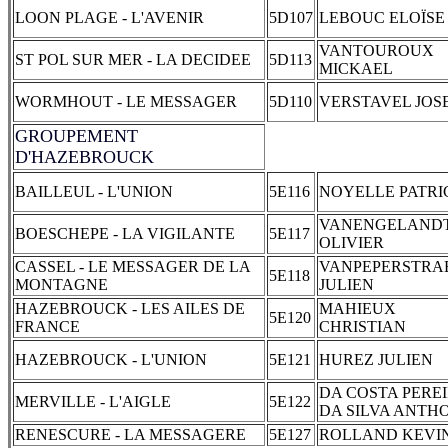
LOON PLAGE - L'AVENIR
5D107
LEBOUC ELOÏSE
VANTOUROUX
ST POL SUR MER - LA DECIDEE
5D113
MICKAEL
WORMHOUT - LE MESSAGER
5D110
VERSTAVEL JOS
GROUPEMENT
D'HAZEBROUCK
BAILLEUL - L'UNION
5E116
NOYELLE PATRI
VANENGELAND
BOESCHEPE - LA VIGILANTE
5E117
OLIVIER
CASSEL - LE MESSAGER DE LA
VANPEPERSTRA
5E118
MONTAGNE
JULIEN
HAZEBROUCK - LES AILES DE
MAHIEUX
5E120
FRANCE
CHRISTIAN
HAZEBROUCK - L'UNION
5E121
HUREZ JULIEN
DA COSTA PERE
MERVILLE - L'AIGLE
5E122
DA SILVA ANTH
RENESCURE - LA MESSAGERE
5E127
ROLLAND KEVI