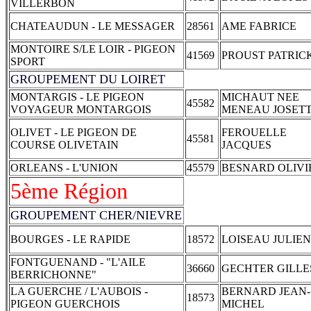
VILLERBON
CHATEAUDUN - LE MESSAGER
28561
AME FABRICE
MONTOIRE S/LE LOIR - PIGEON
41569
PROUST PATRIC
SPORT
GROUPEMENT DU LOIRET
MONTARGIS - LE PIGEON
MICHAUT NEE
45582
VOYAGEUR MONTARGOIS
MENEAU JOSET
OLIVET - LE PIGEON DE
FEROUELLE
45581
COURSE OLIVETAIN
JACQUES
ORLEANS - L'UNION
45579
BESNARD OLIVI
5ème Région
GROUPEMENT CHER/NIEVRE
BOURGES - LE RAPIDE
18572
LOISEAU JULIEN
FONTGUENAND - "L'AILE
36660
GECHTER GILLE
BERRICHONNE"
LA GUERCHE / L'AUBOIS -
BERNARD JEAN-
18573
PIGEON GUERCHOIS
MICHEL