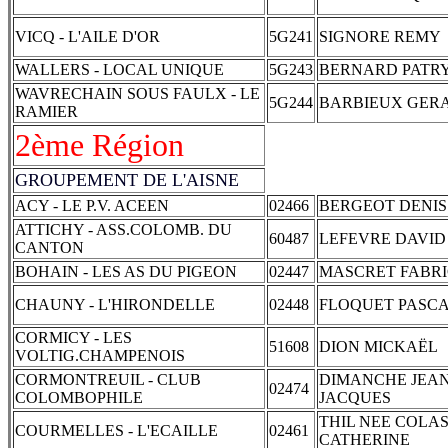
VICQ - L'AILE D'OR
5G241
SIGNORE REMY
WALLERS - LOCAL UNIQUE
5G243
BERNARD PATR
WAVRECHAIN SOUS FAULX - LE
5G244
BARBIEUX GER
RAMIER
2ème Région
GROUPEMENT DE L'AISNE
ACY - LE P.V. ACEEN
02466
BERGEOT DENIS
ATTICHY - ASS.COLOMB. DU
60487
LEFEVRE DAVID
CANTON
BOHAIN - LES AS DU PIGEON
02447
MASCRET FABR
CHAUNY - L'HIRONDELLE
02448
FLOQUET PASC
CORMICY - LES
51608
DION MICKAËL
VOLTIG.CHAMPENOIS
CORMONTREUIL - CLUB
DIMANCHE JEAN
02474
COLOMBOPHILE
JACQUES
THIL NEE COLA
COURMELLES - L'ECAILLE
02461
CATHERINE