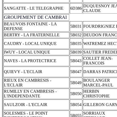
DUQUESNOY JE
SANGATTE - LE TELEGRAPHE
6D386
CLAUDE
GROUPEMENT DE CAMBRAI
BEAUVOIS FONTAINE - LA
5B031
FOURDRIGNIEZ 
DEFENSE
BERTRY - LA FRATERNELLE
5B032
DEUDON FRANC
CAUDRY - LOCAL UNIQUE
5B035
WATREMEZ HEC
IWUY - LOCAL UNIQUE
5B039
SAUTIER FREDE
COLLET JEAN-
NAVES - LA PROTECTRICE
5B043
FRANCOIS
QUIEVY - L'ECLAIR
5B047
DARRAS PATRIC
RIEUX EN CAMBRESIS -
BOULANGER
5B049
L'ECLAIR
MARCEL-PAUL
RUMILLY EN CAMBRESIS -
HERBIN
5B050
L'INDEPENDANTE
CHRISTOPHE
SAULZOIR - L'ECLAIR
5B054
GILLERON GAR
SOLESMES - LE POINT
SORRIAUX
5B055