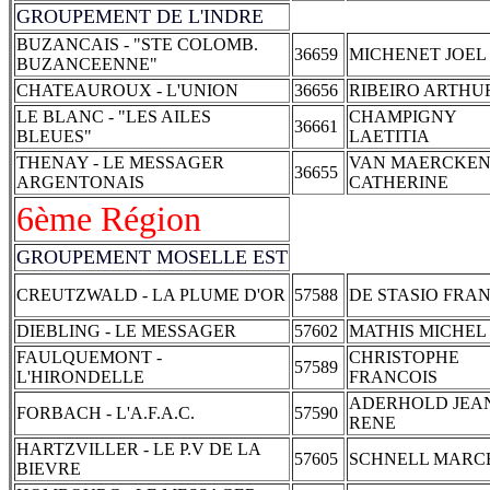
GROUPEMENT DE L'INDRE
BUZANCAIS - "STE COLOMB.
36659
MICHENET JOEL
BUZANCEENNE"
CHATEAUROUX - L'UNION
36656
RIBEIRO ARTHU
LE BLANC - "LES AILES
CHAMPIGNY
36661
BLEUES"
LAETITIA
THENAY - LE MESSAGER
VAN MAERCKE
36655
ARGENTONAIS
CATHERINE
6ème Région
GROUPEMENT MOSELLE EST
CREUTZWALD - LA PLUME D'OR
57588
DE STASIO FRA
DIEBLING - LE MESSAGER
57602
MATHIS MICHEL
FAULQUEMONT -
CHRISTOPHE
57589
L'HIRONDELLE
FRANCOIS
ADERHOLD JEA
FORBACH - L'A.F.A.C.
57590
RENE
HARTZVILLER - LE P.V DE LA
57605
SCHNELL MARC
BIEVRE