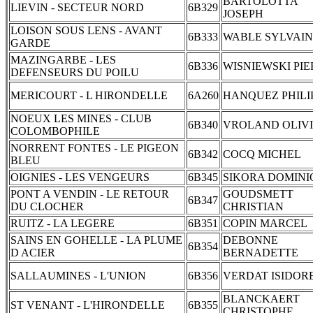
BARTOLOTTA
LIEVIN - SECTEUR NORD
6B329
JOSEPH
LOISON SOUS LENS - AVANT
6B333
WABLE SYLVAIN
GARDE
MAZINGARBE - LES
6B336
WISNIEWSKI PI
DEFENSEURS DU POILU
MERICOURT - L HIRONDELLE
6A260
HANQUEZ PHILI
NOEUX LES MINES - CLUB
6B340
VROLAND OLIV
COLOMBOPHILE
NORRENT FONTES - LE PIGEON
6B342
COCQ MICHEL
BLEU
OIGNIES - LES VENGEURS
6B345
SIKORA DOMINI
PONT A VENDIN - LE RETOUR
GOUDSMETT
6B347
DU CLOCHER
CHRISTIAN
RUITZ - LA LEGERE
6B351
COPIN MARCEL
SAINS EN GOHELLE - LA PLUME
DEBONNE
6B354
D ACIER
BERNADETTE
SALLAUMINES - L'UNION
6B356
VERDAT ISIDOR
BLANCKAERT
ST VENANT - L'HIRONDELLE
6B355
CHRISTOPHE