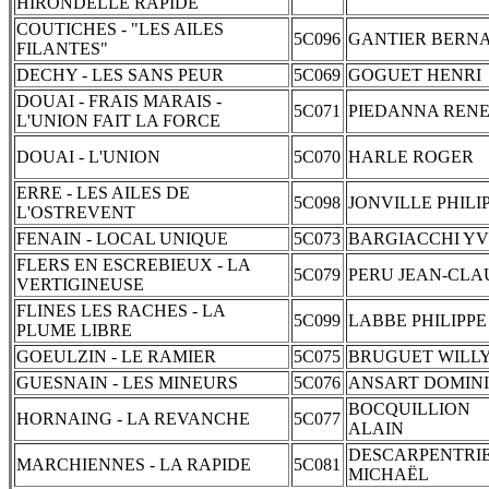
HIRONDELLE RAPIDE
COUTICHES - "LES AILES
5C096
GANTIER BERN
FILANTES"
DECHY - LES SANS PEUR
5C069
GOGUET HENRI
DOUAI - FRAIS MARAIS -
5C071
PIEDANNA REN
L'UNION FAIT LA FORCE
DOUAI - L'UNION
5C070
HARLE ROGER
ERRE - LES AILES DE
5C098
JONVILLE PHILI
L'OSTREVENT
FENAIN - LOCAL UNIQUE
5C073
BARGIACCHI YV
FLERS EN ESCREBIEUX - LA
5C079
PERU JEAN-CLA
VERTIGINEUSE
FLINES LES RACHES - LA
5C099
LABBE PHILIPPE
PLUME LIBRE
GOEULZIN - LE RAMIER
5C075
BRUGUET WILL
GUESNAIN - LES MINEURS
5C076
ANSART DOMIN
BOCQUILLION
HORNAING - LA REVANCHE
5C077
ALAIN
DESCARPENTRI
MARCHIENNES - LA RAPIDE
5C081
MICHAËL