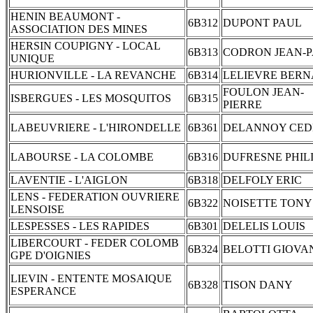
HENIN BEAUMONT -
6B312
DUPONT PAUL
ASSOCIATION DES MINES
HERSIN COUPIGNY - LOCAL
6B313
CODRON JEAN-
UNIQUE
HURIONVILLE - LA REVANCHE
6B314
LELIEVRE BER
FOULON JEAN-
ISBERGUES - LES MOSQUITOS
6B315
PIERRE
LABEUVRIERE - L'HIRONDELLE
6B361
DELANNOY CED
LABOURSE - LA COLOMBE
6B316
DUFRESNE PHIL
LAVENTIE - L'AIGLON
6B318
DELFOLY ERIC
LENS - FEDERATION OUVRIERE
6B322
NOISETTE TONY
LENSOISE
LESPESSES - LES RAPIDES
6B301
DELELIS LOUIS
LIBERCOURT - FEDER COLOMB
6B324
BELOTTI GIOVA
GPE D'OIGNIES
LIEVIN - ENTENTE MOSAIQUE
6B328
TISON DANY
ESPERANCE