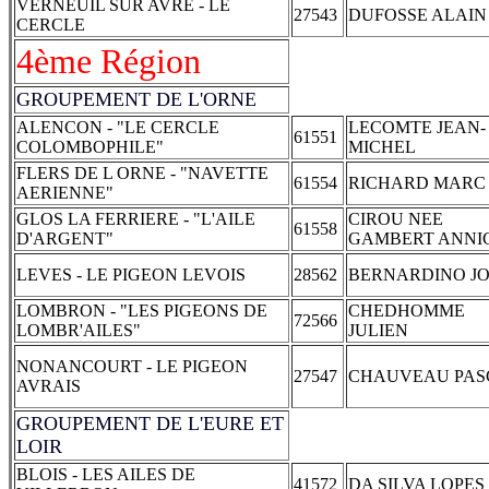
VERNEUIL SUR AVRE - LE
27543
DUFOSSE ALAIN
CERCLE
4ème Région
GROUPEMENT DE L'ORNE
ALENCON - "LE CERCLE
LECOMTE JEAN-
61551
COLOMBOPHILE"
MICHEL
FLERS DE L ORNE - "NAVETTE
61554
RICHARD MARC
AERIENNE"
GLOS LA FERRIERE - "L'AILE
CIROU NEE
61558
D'ARGENT"
GAMBERT ANNI
LEVES - LE PIGEON LEVOIS
28562
BERNARDINO J
LOMBRON - "LES PIGEONS DE
CHEDHOMME
72566
LOMBR'AILES"
JULIEN
NONANCOURT - LE PIGEON
27547
CHAUVEAU PAS
AVRAIS
GROUPEMENT DE L'EURE ET
LOIR
BLOIS - LES AILES DE
41572
DA SILVA LOPES