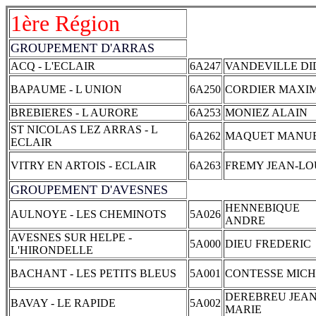
1ère Région
GROUPEMENT D'ARRAS
ACQ - L'ECLAIR
6A247
VANDEVILLE DI
BAPAUME - L UNION
6A250
CORDIER MAXI
BREBIERES - L AURORE
6A253
MONIEZ ALAIN
ST NICOLAS LEZ ARRAS - L
6A262
MAQUET MANU
ECLAIR
VITRY EN ARTOIS - ECLAIR
6A263
FREMY JEAN-LO
GROUPEMENT D'AVESNES
HENNEBIQUE
AULNOYE - LES CHEMINOTS
5A026
ANDRE
AVESNES SUR HELPE -
5A000
DIEU FREDERIC
L'HIRONDELLE
BACHANT - LES PETITS BLEUS
5A001
CONTESSE MIC
DEREBREU JEAN
BAVAY - LE RAPIDE
5A002
MARIE