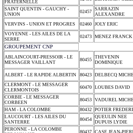
FRATERNELLE
SAINT QUENTIN - GAUCHY -
SARRAZIN
02457
UNION
ALEXANDRE
VERVINS - UNION ET PROGRES
02460
JOLY ERIC
VOYENNE - LES AILES DE LA
02473
MENEZ FRANCK
SERRE
GROUPEMENT CNP
ABLAINCOURT-PRESSOIR - LE
THEVENIN
80455
MESSAGER VAILLANT
DOMINIQUE
ALBERT - LE RAPIDE ALBERTIN
80423
DELBECQ MICH
CLERMONT - LE MESSAGER
60470
LOUBES DAVID
CLERMONTOIS
CORBIE - LE MESSAGER
80453
VADUREL MICH
CORBEEN
HAM - LA COLOMBE
80432
POTIER FREDER
LAUCOURT - LES AILES DU
QUEULIN NEE
80454
SANTERRE
DUPUIS LYDIE
PERONNE - LA COLOMBE
80437
CASE JEAN-PIER