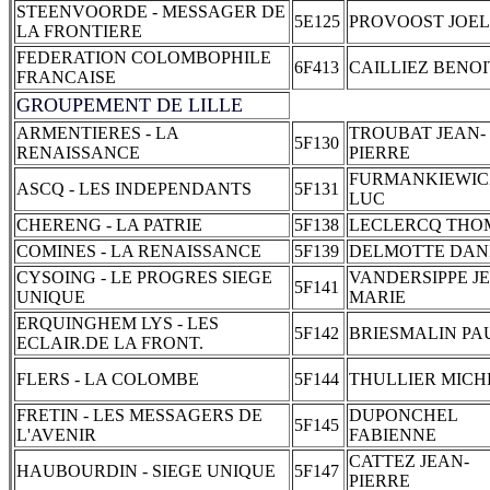
STEENVOORDE - MESSAGER DE
5E125
PROVOOST JOEL
LA FRONTIERE
FEDERATION COLOMBOPHILE
6F413
CAILLIEZ BENOI
FRANCAISE
GROUPEMENT DE LILLE
ARMENTIERES - LA
TROUBAT JEAN-
5F130
RENAISSANCE
PIERRE
FURMANKIEWIC
ASCQ - LES INDEPENDANTS
5F131
LUC
CHERENG - LA PATRIE
5F138
LECLERCQ THO
COMINES - LA RENAISSANCE
5F139
DELMOTTE DAN
CYSOING - LE PROGRES SIEGE
VANDERSIPPE J
5F141
UNIQUE
MARIE
ERQUINGHEM LYS - LES
5F142
BRIESMALIN PA
ECLAIR.DE LA FRONT.
FLERS - LA COLOMBE
5F144
THULLIER MICH
FRETIN - LES MESSAGERS DE
DUPONCHEL
5F145
L'AVENIR
FABIENNE
CATTEZ JEAN-
HAUBOURDIN - SIEGE UNIQUE
5F147
PIERRE