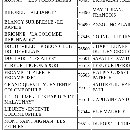
AUFFAY - "LES VOLONTAIRES"
76493
BARBARAY JOE
MAYET JEAN-
BIHOREL - "ALLIANCE"
76496
FRANCOIS
BLANGY SUR BRESLE - LE
76490
AZZOLINO ALAI
RAPIDE
BRIONNE - "LA COLOMBE
27546
CORNU THIERR
BRIONNAISE"
DOUDEVILLE - "PIGEON CLUB
CHAPELLE NEE
76500
DOUDEVILLAIS"
DUGUEY CECIL
DUCLAIR - "LES AILES"
76501
SAVALLE DAVID
ELBEUF - PIGEON SPORT
76518
LESUEUR PIERR
FECAMP - "L'ALERTE
HALPIN GOSSET
76503
FECAMPOISE"
PATRICK
GRAND QUEVILLY - ENTENTE
SAUTREUIL JEA
76515
COLOMBOPHILE
PAUL
LE HOULME - "LES RAPIDES DE
76511
CAPITAINE ANT
MALAUNAY"
LIEUREY - ENTENTE
27544
HUE MAURICE
COLOMBOPHILE
MONT SAINT AIGNAN - LES
76513
DUBOIS THIERR
ZEPHIRS