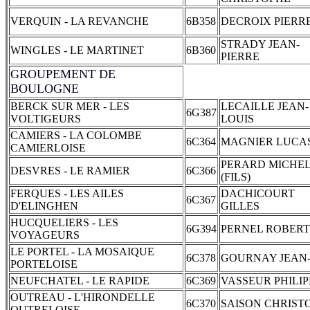
VERQUIN - LA REVANCHE
6B358
DECROIX PIERR
STRADY JEAN-
WINGLES - LE MARTINET
6B360
PIERRE
GROUPEMENT DE
BOULOGNE
BERCK SUR MER - LES
LECAILLE JEAN-
6G387
VOLTIGEURS
LOUIS
CAMIERS - LA COLOMBE
6C364
MAGNIER LUCA
CAMIERLOISE
PERARD MICHE
DESVRES - LE RAMIER
6C366
(FILS)
FERQUES - LES AILES
DACHICOURT
6C367
D'ELINGHEN
GILLES
HUCQUELIERS - LES
6G394
PERNEL ROBERT
VOYAGEURS
LE PORTEL - LA MOSAIQUE
6C378
GOURNAY JEAN
PORTELOISE
NEUFCHATEL - LE RAPIDE
6C369
VASSEUR PHILIP
OUTREAU - L'HIRONDELLE
6C370
SAISON CHRIST
OUTRELOISE