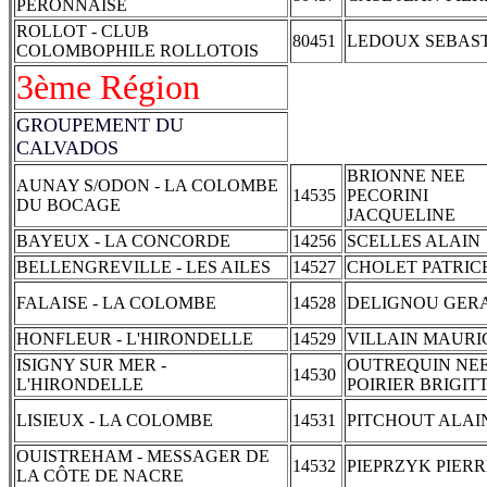
PERONNAISE
ROLLOT - CLUB
80451
LEDOUX SEBAS
COLOMBOPHILE ROLLOTOIS
3ème Région
GROUPEMENT DU
CALVADOS
BRIONNE NEE
AUNAY S/ODON - LA COLOMBE
14535
PECORINI
DU BOCAGE
JACQUELINE
BAYEUX - LA CONCORDE
14256
SCELLES ALAIN
BELLENGREVILLE - LES AILES
14527
CHOLET PATRIC
FALAISE - LA COLOMBE
14528
DELIGNOU GER
HONFLEUR - L'HIRONDELLE
14529
VILLAIN MAURI
ISIGNY SUR MER -
OUTREQUIN NE
14530
L'HIRONDELLE
POIRIER BRIGIT
LISIEUX - LA COLOMBE
14531
PITCHOUT ALAI
OUISTREHAM - MESSAGER DE
14532
PIEPRZYK PIERR
LA CÔTE DE NACRE