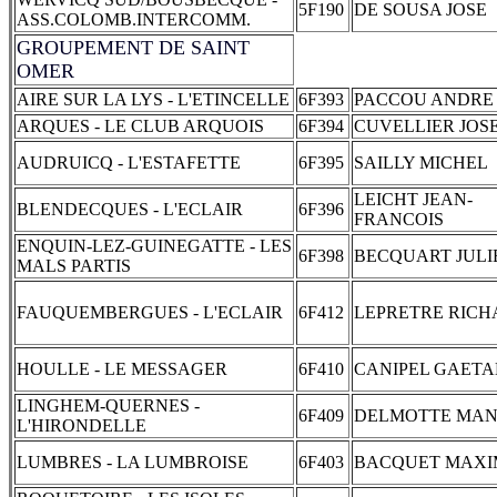
5F190
DE SOUSA JOSE
ASS.COLOMB.INTERCOMM.
GROUPEMENT DE SAINT
OMER
AIRE SUR LA LYS - L'ETINCELLE
6F393
PACCOU ANDRE
ARQUES - LE CLUB ARQUOIS
6F394
CUVELLIER JOS
AUDRUICQ - L'ESTAFETTE
6F395
SAILLY MICHEL
LEICHT JEAN-
BLENDECQUES - L'ECLAIR
6F396
FRANCOIS
ENQUIN-LEZ-GUINEGATTE - LES
6F398
BECQUART JULI
MALS PARTIS
FAUQUEMBERGUES - L'ECLAIR
6F412
LEPRETRE RIC
HOULLE - LE MESSAGER
6F410
CANIPEL GAET
LINGHEM-QUERNES -
6F409
DELMOTTE MA
L'HIRONDELLE
LUMBRES - LA LUMBROISE
6F403
BACQUET MAXI