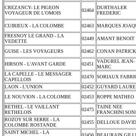
CREZANCY- LE PIGEON
DURTHALER
02464
VOYAGEUR DE L'OMOIS
FREDERIC
CUIRIEUX - LA COLOMBE
02463
MARQUES JOAQ
FRESNOY LE GRAND - LA
02449
AMANT BENOIT
VEDETTE
GUISE - LES VOYAGEURS
02462
CONAN PATRIC
VADUREL JEAN-
HIRSON - L'AVANT GARDE
02451
MARC
LA CAPELLE - LE MESSAGER
02470
SORIAUX FABRI
CAPELLOIS
LAON - L'UNION
02452
GUYARD LAURE
LE NOUVION - LA COLOMBE
02453
ROPPE MATHEO
RETHEL - LE VAILLANT
TAINE NEE
02475
RETHELOIS
FRANCHINI SON
ROZOY SUR SERRE - LA
02455
DELLOUE DAVI
COLOMBE ROSTANDE
SAINT MICHEL - LA
02456
BEAURAIN GILL