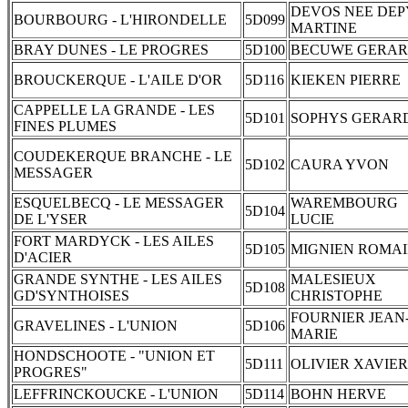
DEVOS NEE DEP
BOURBOURG - L'HIRONDELLE
5D099
MARTINE
BRAY DUNES - LE PROGRES
5D100
BECUWE GERA
BROUCKERQUE - L'AILE D'OR
5D116
KIEKEN PIERRE
CAPPELLE LA GRANDE - LES
5D101
SOPHYS GERAR
FINES PLUMES
COUDEKERQUE BRANCHE - LE
5D102
CAURA YVON
MESSAGER
ESQUELBECQ - LE MESSAGER
WAREMBOURG
5D104
DE L'YSER
LUCIE
FORT MARDYCK - LES AILES
5D105
MIGNIEN ROMA
D'ACIER
GRANDE SYNTHE - LES AILES
MALESIEUX
5D108
GD'SYNTHOISES
CHRISTOPHE
FOURNIER JEAN
GRAVELINES - L'UNION
5D106
MARIE
HONDSCHOOTE - "UNION ET
5D111
OLIVIER XAVIER
PROGRES"
LEFFRINCKOUCKE - L'UNION
5D114
BOHN HERVE