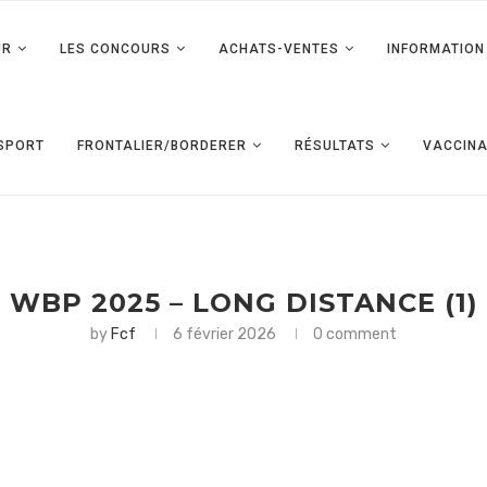
UR
LES CONCOURS
ACHATS-VENTES
INFORMATION 
SPORT
FRONTALIER/BORDERER
RÉSULTATS
VACCINA
WBP 2025 – LONG DISTANCE (1)
by
Fcf
6 février 2026
0 comment